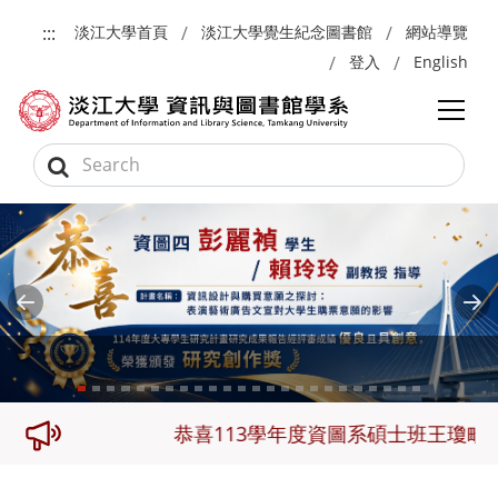
跳到主要內容
:::
淡江大學首頁
淡江大學覺生紀念圖書館
網站導覽
登入
English
Previous
Ne
三名
恭喜113學年度資圖系碩士班王瓊畦及大