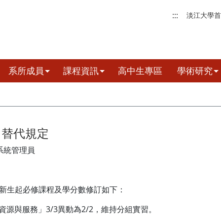
:::
淡江大學首
系所成員
課程資訊
高中生專區
學術研究
目替代規定
系統管理員
學新生起必修課程及學分數修訂如下：
資源與服務」3/3異動為2/2，維持分組實習。