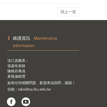
維護資訊
Maintenance
Information
淡江資圖系：
張嘉玲老師
陳精芬專員
黃筱涵助理
如有任何相關問題，歡迎來信詢問，謝謝！
信箱：
tabx@oa.tku.edu.tw