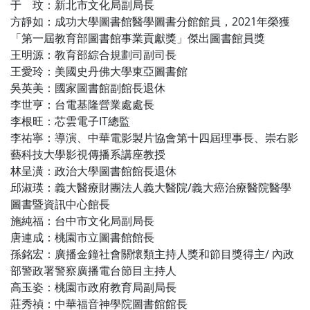
于 玟：新北市文化局副局長
方靜如：成功大學圖書館醫學圖書分館館員，2021年榮獲
「第一屆教育部圖書館事業貢獻獎」傑出圖書館員獎
王明源：教育部綜合規劃司副司長
王愛玲：美國史丹佛大學東亞圖書館
吳英美：國家圖書館副館長退休
李世亨：台電基隆營業處處長
李根旺：芯雲電子IT總監
李祐寧：導演、中華電影製片協會第十四屆理事長、崇右影
藝科技大學影視傳播系講座教授
林呈潢：政治大學圖書館館長退休
邱淑瑛：義大醫療財團法人義大醫院/義大癌治療醫院醫學
圖書暨資訊中心館長
施純福：台中市文化局副局長
唐連成：桃園市立圖書館館長
孫銘宏：廣播金鐘社會關懷類主持人獎和節目獎得主/ 內政
部警政署警察廣播電台節目主持人
高玉姿：桃園市政府教育局副局長
莊秀禎：中華福音神學院圖書館館長