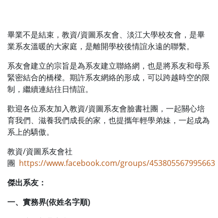
畢業不是結束，教資/資圖系友會、淡江大學校友會，是畢
業系友溫暖的大家庭，是離開學校後情誼永遠的聯繫。
系友會建立的宗旨是為系友建立聯絡網，也是將系友和母系
緊密結合的橋樑。期許系友網絡的形成，可以跨越時空的限
制，繼續連結往日情誼。
歡迎各位系友加入教資/資圖系友會臉書社團，一起關心培
育我們、滋養我們成長的家，也提攜年輕學弟妹，一起成為
系上的驕傲。
教資/資圖系友會社
團
https://www.facebook.com/groups/453805567995663
傑出系友：
一、實務界(依姓名字順)