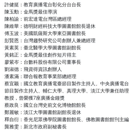
許健挺：教育廣播電台彰化分台台長
陳玉勳：金馬獎最佳導演
陳柏諭：前宏達電台灣區總經理
陳維華：德明財經科技大學圖書館館長退休
傅玉波：美國凱薩斯大學東亞圖書館長
彭賢恩：台灣趨勢研究公司創辦人兼總經理
黃素英：臺北醫學大學圖書館副館長
黃銘正：金馬獎最佳創作短片得主
廖紫岑：台數科股份有限公司董事長
劉淑德：飛資得資訊創辦人
潘素滿：聯合報教育事業部總經理
蔡宜颖：國立教育廣播電臺節目製作主持人、中央廣播電台
節目製作主持人、輔仁大學、真理大學、淡江大學兼任助理
教授，曾榮獲7座廣播金鐘獎
蔡政良：國立台灣史前文化博物館館長
鄭麗敏：淡江大學圖書館副館長退休
釋自衍：香光尼眾佛學院圖書館館長、佛教圖書館館刊主編
龔雅雯：新北市政府副秘書長