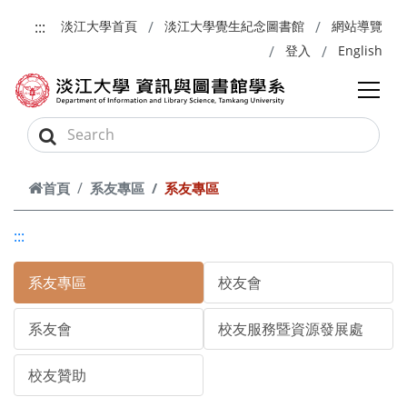
跳到主要內容
:::
淡江大學首頁
淡江大學覺生紀念圖書館
網站導覽
登入
English
首頁
系友專區
系友專區
:::
系友專區
校友會
系友會
校友服務暨資源發展處
校友贊助