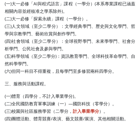
(一)大一必修「AI與程式語言」課程（一學分）(本系專業課程已涵蓋
相關內容並經核准之學系除外)。
(二)大一必修「探索永續」課程（一學分）。
(三)人文領域（至少二學分）：文學經典學門、歷史與文化學門、哲
學與宗教學門、藝術欣賞與創作學門。
(四)社會領域（至少二學分）：全球視野學門、未來學學門、社會分
析學門、公民社會及參與學門。
(五)科學領域（至少二學分)：資訊教育學門、全球科技革命學門、自
然科學學門。
(六)但同一科目不得重複，且每學門至多修習兩科四學分。
三、服務與活動課程。
(一)體育（四學分，不計入畢業學分)。
(二)全民國防教育軍事訓練（一）—國防科技（零學分）。
(三)校園與社區服務學習（二學分，
計入畢業學分
）。
(四)團體活動、體育競賽/表演、藝文競賽/展演、其他相關活動。