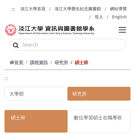
跳到主要內容
:::
淡江大學首頁
淡江大學覺生紀念圖書館
網站導覽
登入
English
首頁
課程資訊
研究所
碩士班
:::
大學部
研究所
碩士班
數位學習碩士在職專班