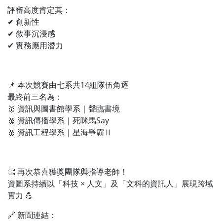
評審高度肯定其：
✔ 創新性
✔ 敘事沉浸感
✔ 實務應用潛力
📌 本次競賽由七系共14組隊伍角逐
最終前三名為：
🥇 資訊與圖書館學系｜聲臨書境
🥈 資訊傳播學系｜死咪馬Say
🥉 資訊工程學系｜星海爭霸Ⅱ
👏 再次恭喜獲獎團隊與指導老師！
資圖系持續以「科技 × 人文」及「文科的資訊人」展現跨域
實力 💪
🔗 新聞連結：