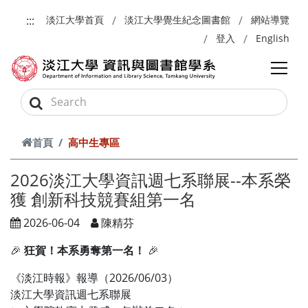
跳到主要內容
:::
淡江大學首頁
淡江大學覺生紀念圖書館
網站導覽
登入
English
首頁
高中生專區
2026淡江大學資訊週七系聯展--本系榮
獲 創新科技競賽組第一名
2026-06-04
陳精芬
🎉
狂賀！本系勇奪第一名！
🎉
《淡江時報》報導（2026/06/03）
淡江大學資訊週七系聯展