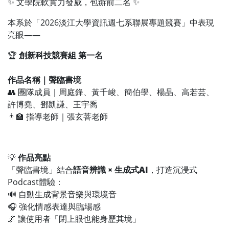
✨ 文學院軟實力發威，包辦前二名 ✨
本系於「2026淡江大學資訊週七系聯展專題競賽」中表現
亮眼——
🏆
創新科技競賽組 第一名
作品名稱｜聲臨書境
👥 團隊成員｜周庭鋒、黃千峻、簡伯學、楊晶、高若芸、
許博堯、鄧凱謙、王宇喬
👨‍🏫 指導老師｜張玄菩老師
💡
作品亮點
「聲臨書境」結合
語音辨識 × 生成式AI
，打造沉浸式
Podcast體驗：
🔊 自動生成背景音樂與環境音
🎧 強化情感表達與臨場感
🌌 讓使用者「閉上眼也能身歷其境」