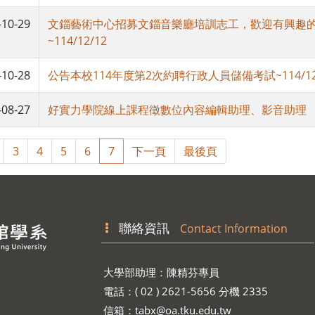
-10-29
文錙藝術中心招募文錙音樂廳培訓志工，歡迎有興趣
~114/12/12
-10-28
公告本校114年度第2次約聘行政人員儲備考試~114/12
-08-27
好實力學院線上課程徵數位內容編輯助理、影音助理
3
4
5
6
7
下一頁
最後頁
聯絡資訊
Contact Information
大學部助理：陳精芬專員
電話：( 02 ) 2621-5656 分機 2335
信箱：
tabx@oa.tku.edu.tw