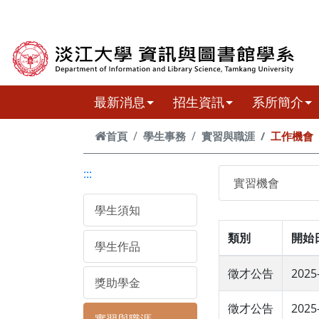
跳到主要內容
最新消息
招生資訊
系所簡介
首頁
學生事務
實習與職涯
工作機會
:::
實習機會
學生須知
類別
開始
學生作品
徵才公告
2025
獎助學金
徵才公告
2025