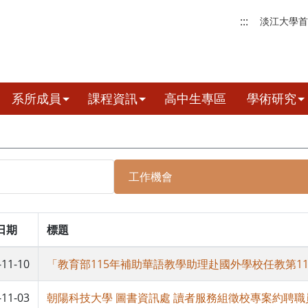
:::
淡江大學首
系所成員
課程資訊
高中生專區
學術研究
工作機會
日期
標題
-11-10
「教育部115年補助華語教學助理赴國外學校任教第11
-11-03
朝陽科技大學 圖書資訊處 讀者服務組徵校專案約聘職員 1 