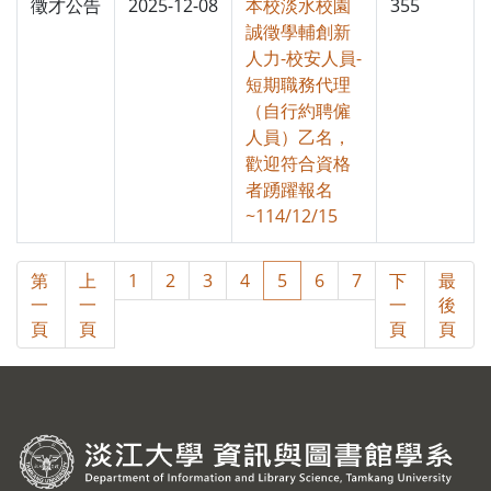
徵才公告
2025-12-08
本校淡水校園
355
誠徵學輔創新
人力-校安人員-
短期職務代理
（自行約聘僱
人員）乙名，
歡迎符合資格
者踴躍報名
~114/12/15
第
上
1
2
3
4
5
6
7
下
最
一
一
一
後
頁
頁
頁
頁