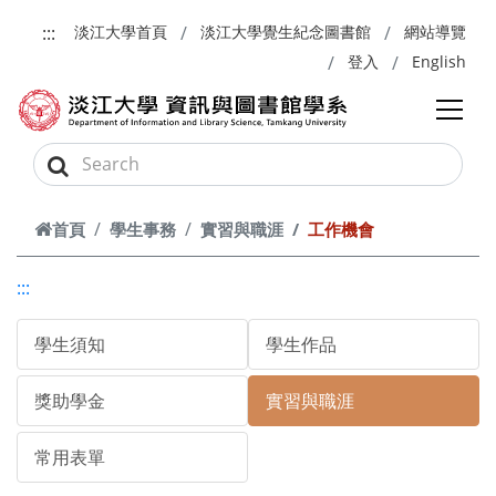
跳到主要內容
:::
淡江大學首頁
淡江大學覺生紀念圖書館
網站導覽
登入
English
首頁
學生事務
實習與職涯
工作機會
:::
學生須知
學生作品
獎助學金
實習與職涯
常用表單