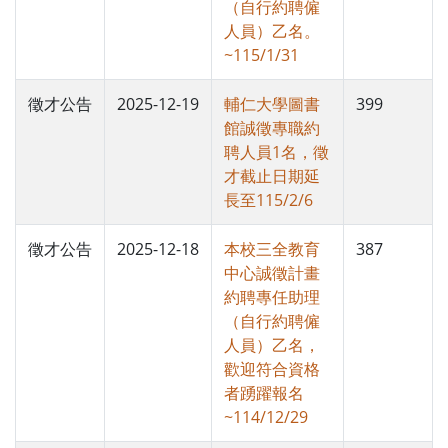
（自行約聘僱
人員）乙名。
~115/1/31
徵才公告
2025-12-19
輔仁大學圖書
399
館誠徵專職約
聘人員1名，徵
才截止日期延
長至115/2/6
徵才公告
2025-12-18
本校三全教育
387
中心誠徵計畫
約聘專任助理
（自行約聘僱
人員）乙名，
歡迎符合資格
者踴躍報名
~114/12/29