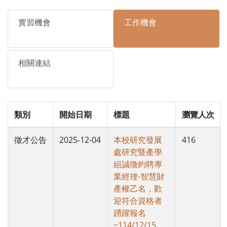
實習機會
工作機會
相關連結
類別
開始日期
標題
瀏覽人次
徵才公告
2025-12-04
本校研究發展
416
處研究暨產學
組誠徵約聘專
業經理-智慧財
產權乙名，歡
迎符合資格者
踴躍報名
~114/12/15