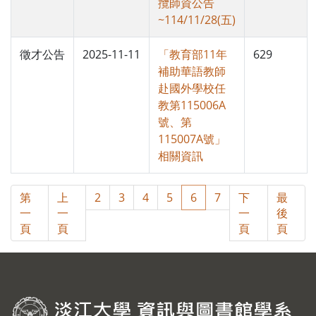
攬師資公告
~114/11/28(五)
徵才公告
2025-11-11
「教育部11年
629
補助華語教師
赴國外學校任
教第115006A
號、第
115007A號」
相關資訊
第
上
2
3
4
5
6
7
下
最
一
一
一
後
頁
頁
頁
頁