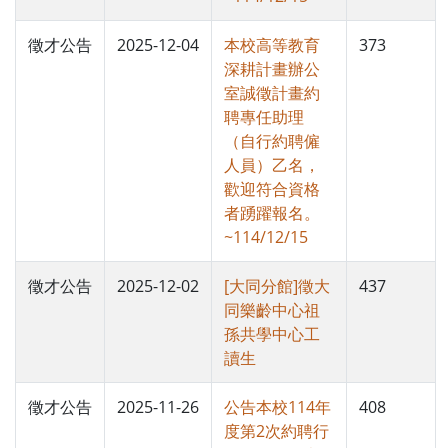
徵才公告
2025-12-04
本校高等教育
373
深耕計畫辦公
室誠徵計畫約
聘專任助理
（自行約聘僱
人員）乙名，
歡迎符合資格
者踴躍報名。
~114/12/15
徵才公告
2025-12-02
[大同分館]徵大
437
同樂齡中心祖
孫共學中心工
讀生
徵才公告
2025-11-26
公告本校114年
408
度第2次約聘行