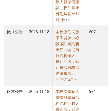
政人員儲備考
試，收件截止
日期延長至12
月4日止
徵才公告
2025-11-18
本校原住民族
607
學生資源中心
誠徵計畫約聘
專任助理（自
行約聘僱人
員）乙名，歡
迎符合資格者
踴躍報名。
~114/12/17
徵才公告
2025-11-18
本校文學院大
574
眾傳播學系徵
聘約聘行政人
員乙名，歡迎