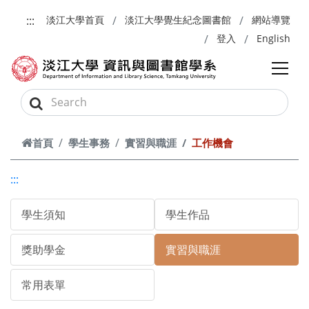
跳到主要內容
:::
淡江大學首頁
淡江大學覺生紀念圖書館
網站導覽
登入
English
首頁
學生事務
實習與職涯
工作機會
:::
學生須知
學生作品
獎助學金
實習與職涯
常用表單