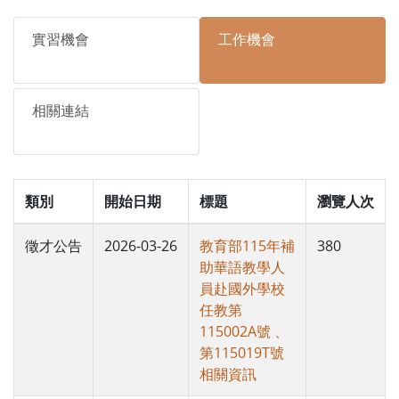
實習機會
工作機會
相關連結
類別
開始日期
標題
瀏覽人次
徵才公告
2026-03-26
教育部115年補
380
助華語教學人
員赴國外學校
任教第
115002A號 、
第115019T號
相關資訊