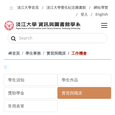
跳到主要內容
:::
淡江大學首頁
淡江大學覺生紀念圖書館
網站導覽
登入
English
首頁
學生事務
實習與職涯
工作機會
:::
學生須知
學生作品
獎助學金
實習與職涯
常用表單