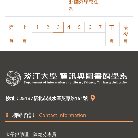
赴國外學校任
教
第
上
1
2
3
4
5
6
7
下
最
一
一
一
後
頁
頁
頁
頁
校址：25137新北市淡水區英專路151號
聯絡資訊
Contact Information
大學部助理：陳精芬專員