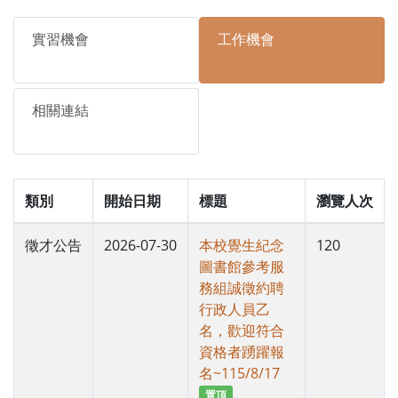
實習機會
工作機會
相關連結
類別
開始日期
標題
瀏覽人次
徵才公告
2026-07-30
本校覺生紀念
120
圖書館參考服
務組誠徵約聘
行政人員乙
名，歡迎符合
資格者踴躍報
名~115/8/17
置頂