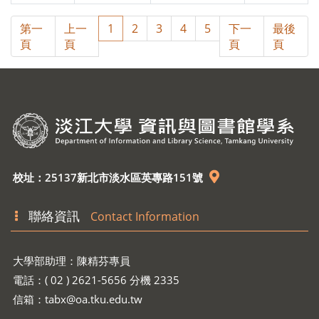
第一
上一
1
2
3
4
5
下一
最後
頁
頁
頁
頁
校址：25137新北市淡水區英專路151號
聯絡資訊
Contact Information
大學部助理：陳精芬專員
電話：( 02 ) 2621-5656 分機 2335
信箱：
tabx@oa.tku.edu.tw