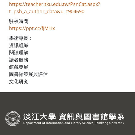
https://teacher.tku.edu.tw/PsnCat.aspx?
t=psh_a_author_data&u=t904690
駐校時間
https://ppt.cc/fjM1ix
學術專長：
資訊組織
閱讀理解
讀者服務
館藏發展
圖書館策展與評估
文化研究