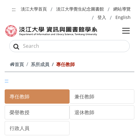
跳到主要內容
:::
淡江大學首頁
淡江大學覺生紀念圖書館
網站導覽
登入
English
首頁
系所成員
專任教師
:::
專任教師
兼任教師
榮譽教授
退休教師
行政人員