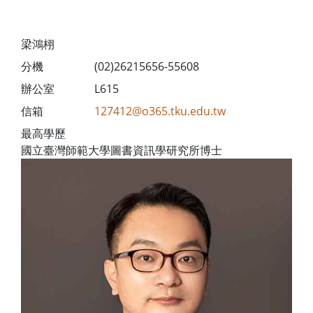
梁鴻栩
分機
(02)26215656-55608
辦公室
L615
信箱
127412@o365.tku.edu.tw
最高學歷
國立臺灣師範大學圖書資訊學研究所博士