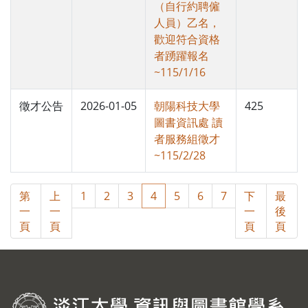
（自行約聘僱
人員）乙名，
歡迎符合資格
者踴躍報名
~115/1/16
徵才公告
2026-01-05
朝陽科技大學
425
圖書資訊處 讀
者服務組徵才
~115/2/28
第
上
1
2
3
4
5
6
7
下
最
一
一
一
後
頁
頁
頁
頁