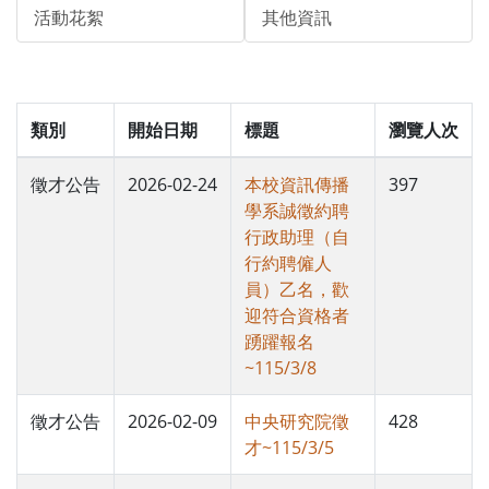
活動花絮
其他資訊
類別
開始日期
標題
瀏覽人次
徵才公告
2026-02-24
本校資訊傳播
397
學系誠徵約聘
行政助理（自
行約聘僱人
員）乙名，歡
迎符合資格者
踴躍報名
~115/3/8
徵才公告
2026-02-09
中央研究院徵
428
才~115/3/5