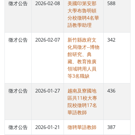
徵才公告
2026-02-08
美國印第安那
588
大學布魯明頓
分校徵聘4名華
語教學助理
徵才公告
2026-02-07
新竹縣政府文
342
化局徵才--博物
館研究、典
藏、教育推廣
領域聘用人員
等3名職缺
徵才公告
2026-01-27
越南及寮國地
436
區共11校大專
院校徵聘17名
華語教師
徵才公告
2026-01-21
徵聘華語教師
387