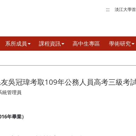
:::
淡江大學首
系所成員
課程資訊
高中生專區
學術研究
友吳冠瑋考取109年公務人員高考三級考
系統管理員
016年畢業）