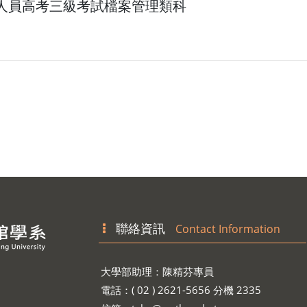
務人員高考三級考試檔案管理類科
聯絡資訊
Contact Information
大學部助理：陳精芬專員
電話：( 02 ) 2621-5656 分機 2335