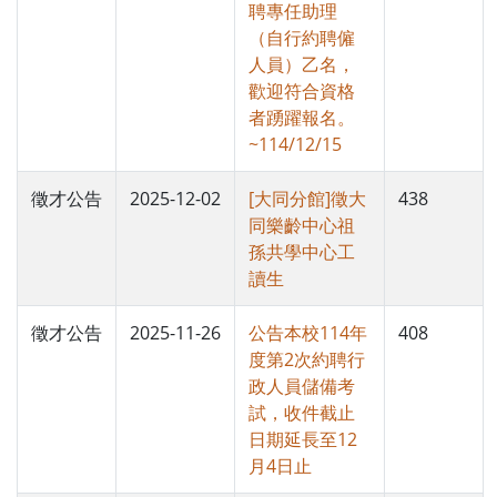
聘專任助理
（自行約聘僱
人員）乙名，
歡迎符合資格
者踴躍報名。
~114/12/15
徵才公告
2025-12-02
[大同分館]徵大
438
同樂齡中心祖
孫共學中心工
讀生
徵才公告
2025-11-26
公告本校114年
408
度第2次約聘行
政人員儲備考
試，收件截止
日期延長至12
月4日止