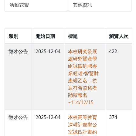
活動花絮
其他資訊
類別
開始日期
標題
瀏覽人次
徵才公告
2025-12-04
本校研究發展
422
處研究暨產學
組誠徵約聘專
業經理-智慧財
產權乙名，歡
迎符合資格者
踴躍報名
~114/12/15
徵才公告
2025-12-04
本校高等教育
374
深耕計畫辦公
室誠徵計畫約