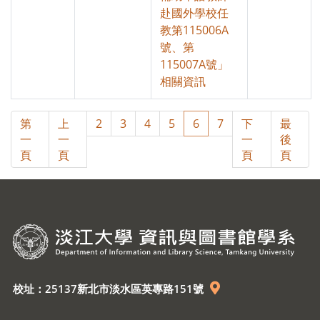
赴國外學校任
教第115006A
號、第
115007A號」
相關資訊
第
上
2
3
4
5
6
7
下
最
一
一
一
後
頁
頁
頁
頁
校址：25137新北市淡水區英專路151號