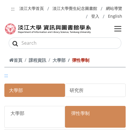
跳到主要內容
:::
淡江大學首頁
淡江大學覺生紀念圖書館
網站導覽
登入
English
首頁
課程資訊
大學部
彈性學制
:::
大學部
研究所
大學部
彈性學制