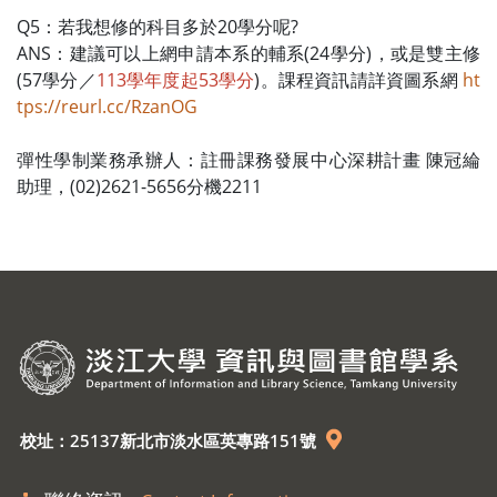
Q5：若我想修的科目多於20學分呢?
ANS：建議可以上網申請本系的輔系(24學分)，或是雙主修
(57學分／
113學年度起53學分
)。課程資訊請詳資圖系網
ht
tps://reurl.cc/RzanOG
彈性學制業務承辦人：註冊課務發展中心深耕計畫 陳冠綸
助理，(02)2621-5656分機2211
校址：25137新北市淡水區英專路151號