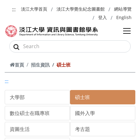
跳到主要內容
:::
淡江大學首頁
淡江大學覺生紀念圖書館
網站導覽
登入
English
首頁
招生資訊
碩士班
:::
大學部
碩士班
數位碩士在職專班
國外入學
資圖生活
考古題