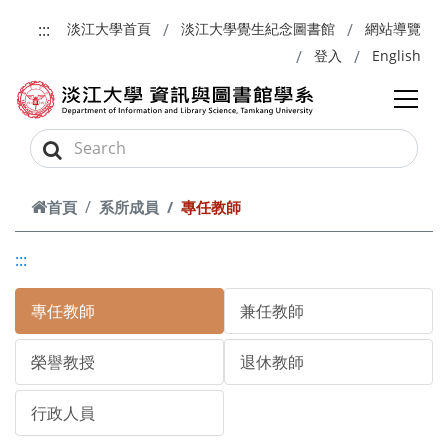
跳到主要內容
:::
淡江大學首頁
淡江大學覺生紀念圖書館
網站導覽
登入
English
首頁
系所成員
專任教師
:::
專任教師
兼任教師
榮譽教授
退休教師
行政人員