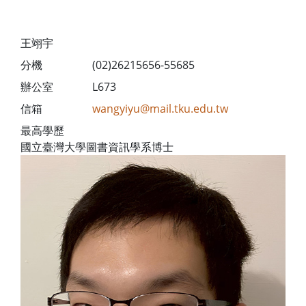
王翊宇
分機
(02)26215656-55685
辦公室
L673
信箱
wangyiyu@mail.tku.edu.tw
最高學歷
國立臺灣大學圖書資訊學系博士