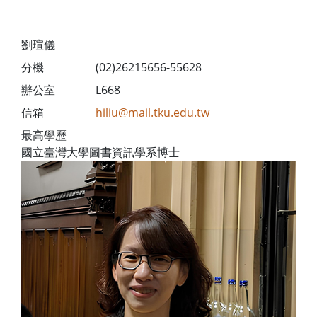
劉瑄儀
分機
(02)26215656-55628
辦公室
L668
信箱
hiliu@mail.tku.edu.tw
最高學歷
國立臺灣大學圖書資訊學系博士