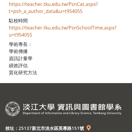
https://teacher.tku.edu.tw/PsnCat.aspx?
t=psh_a_author_data&u=t954055
駐校時間
https://teacher.tku.edu.tw/PsnSchoolTime.aspx?
u=t954055
學術專長：
學術傳播
資訊計量學
績效評估
質化研究方法
校址：25137新北市淡水區英專路151號