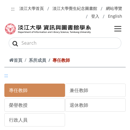
跳到主要內容
:::
淡江大學首頁
淡江大學覺生紀念圖書館
網站導覽
登入
English
首頁
系所成員
專任教師
:::
專任教師
兼任教師
榮譽教授
退休教師
行政人員