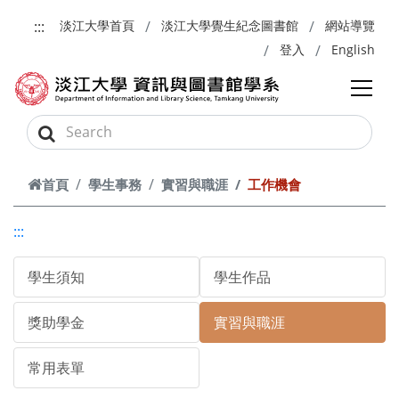
跳到主要內容
:::
淡江大學首頁
淡江大學覺生紀念圖書館
網站導覽
登入
English
首頁
學生事務
實習與職涯
工作機會
:::
學生須知
學生作品
獎助學金
實習與職涯
常用表單