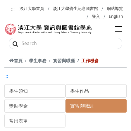
跳到主要內容
:::
淡江大學首頁
淡江大學覺生紀念圖書館
網站導覽
登入
English
首頁
學生事務
實習與職涯
工作機會
:::
學生須知
學生作品
獎助學金
實習與職涯
常用表單