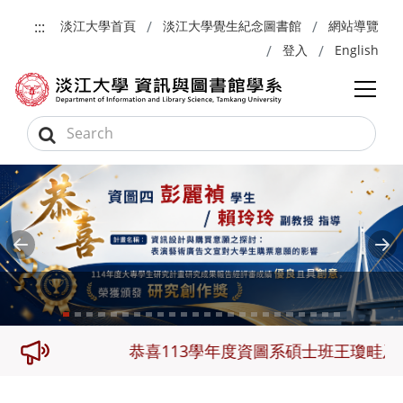
跳到主要內容
:::
淡江大學首頁
淡江大學覺生紀念圖書館
網站導覽
登入
English
Previous
Ne
名
恭喜113學年度資圖系碩士班王瓊畦及大學