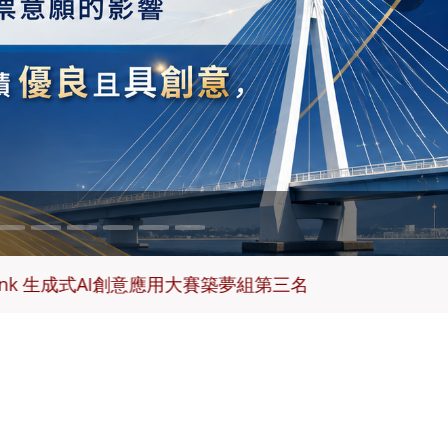
Next
式AI創意應用大賽築夢組第三名
恭喜113學