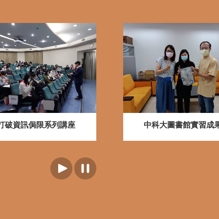
GHTS
S
打破資訊侷限系列講座
國家圖書館實習成果
淡江大學系博覽會
中科大圖書館實習成