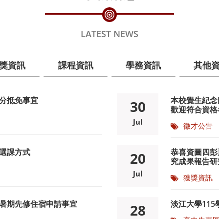
最新消息
LATEST NEWS
獎資訊
課程資訊
學務資訊
其他
學分抵免事宜
本校覺生紀念
30
歡迎符合資格者
Jul
徵才公告
程選課方式
恭喜資圖四彭
20
究成果報告研
Jul
獲獎資訊