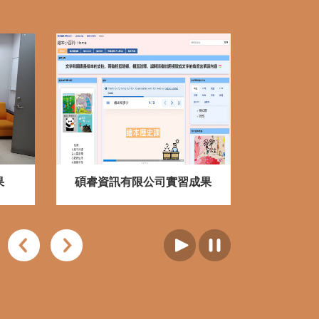
TUDENT PROJECTS
20220312
果
111年7-8月圖書資訊產學實
碩睿資訊有限公司實習成果
台灣建築
江大學學
習活動紀錄