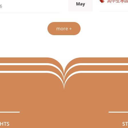
生暑期先修住宿申請事宜
淡江大學11
28
高中生專
May
6
more +