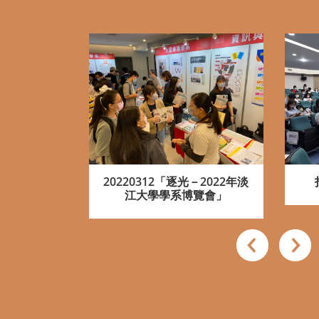
ACTIVITY HIGHLI
20220312「逐光－2022年淡
書資訊產學實
雜誌社實習成
凌網科技實習成果
江大學學系博覽會」
錄
果