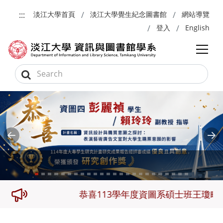
跳到主要內容
:::
淡江大學首頁
淡江大學覺生紀念圖書館
網站導覽
登入
English
Previous
Ne
三名
恭喜113學年度資圖系碩士班王瓊畦及大