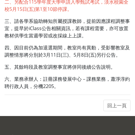
二、另配合115學年度大學申請入學甄試考試，淡水校園全
校5月15日(五)第1至10節停課。
三、請各學系協助轉知所屬授課教師，提前因應課程調整事
宜，提早於iClass公告相關資訊，若有課程需要，亦可放置
教材供學生當週學習或改採線上上課。
四、因目前仍為加退選期間，教室尚有異動，受影響教室及
調整情形將分別於3月11日(三)、5月8日(五)另行公告。
五、其餘時段及教室調整事宜將併同後續公告說明。
六、業務承辦人：註冊課務發展中心－課務業務，蕭淨淳約
聘行政人員，分機2205。