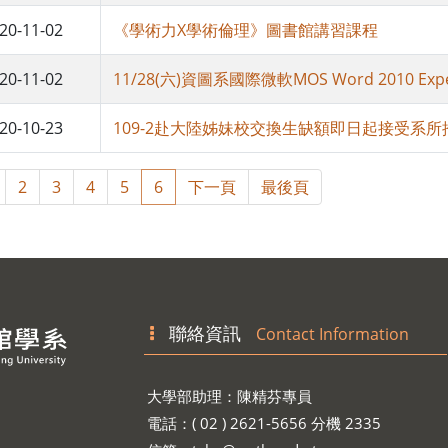
20-11-02
《學術力X學術倫理》圖書館講習課程
20-11-02
11/28(六)資圖系國際微軟MOS Word 2010 E
20-10-23
109-2赴大陸姊妹校交換生缺額即日起接受系所
2
3
4
5
6
下一頁
最後頁
聯絡資訊
Contact Information
大學部助理：陳精芬專員
電話：( 02 ) 2621-5656 分機 2335