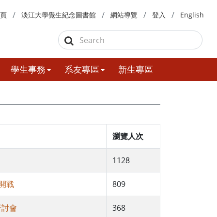
頁
淡江大學覺生紀念圖書館
網站導覽
登入
English
學生事務
系友專區
新生專區
瀏覽人次
1128
面開戰
809
研討會
368