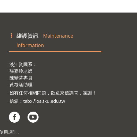
維護資訊
Maintenance
Information
淡江資圖系：
張嘉玲老師
陳精芬專員
黃筱涵助理
如有任何相關問題，歡迎來信詢問，謝謝！
信箱：
tabx@oa.tku.edu.tw
見 使用規則 。