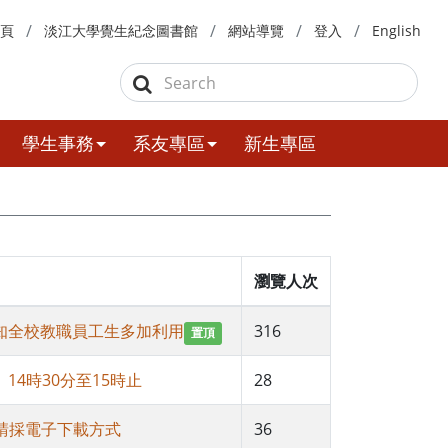
頁
淡江大學覺生紀念圖書館
網站導覽
登入
English
學生事務
系友專區
新生專區
瀏覽人次
轉知全校教職員工生多加利用
316
置頂
）14時30分至15時止
28
申請採電子下載方式
36