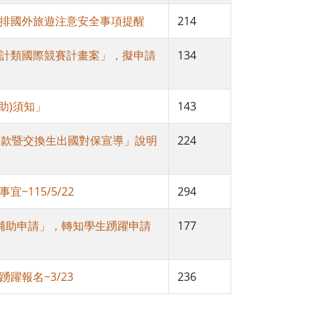
安排國外旅遊注意安全事項提醒
214
設計類國際競賽計畫案」，擬申請
134
助)須知」
143
生還款暨交換生出國對保宣導」說明
224
115/5/22
294
費補助申請」，轉知學生踴躍申請
177
躍報名~3/23
236