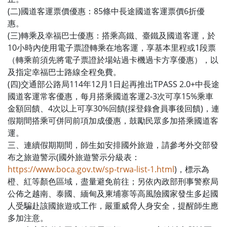
(二)國道客運票價優惠：85條中長途國道客運票價6折優
惠。
(三)轉乘及幸福巴士優惠：搭乘高鐵、臺鐵及國道客運，於
10小時內使用電子票證轉乘在地客運，享基本里程或1段票
（轉乘前須先將電子票證於場站過卡機過卡方享優惠），以
及指定幸福巴士路線全程免費。
(四)交通部公路局114年12月1日起再推出TPASS 2.0+中長途
國道客運常客優惠，每月搭乘國道客運2-3次可享15%乘車
金額回饋、4次以上可享30%回饋(採登錄會員事後回饋)，連
假期間搭乘可併同前項加成優惠，鼓勵民眾多加搭乘國道客
運。
三、連續假期期間，師生如安排國外旅遊，請參考外交部發
布之旅遊警示(國外旅遊警示分級表：
https://www.boca.gov.tw/sp-trwa-list-1.html
)，標示為
橙、紅等顏色區域，盡量避免前往；另依內政部刑事警察局
公佈之越南、泰國、緬甸及柬埔寨等高風險國家發生多起國
人受騙赴該國旅遊或工作，嚴重威脅人身安全，提醒師生應
多加注意。