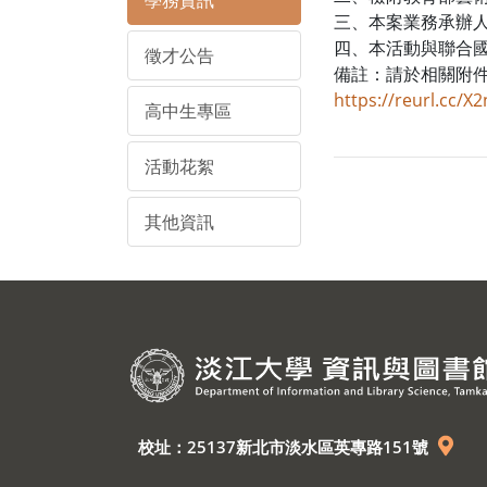
學務資訊
三、本案業務承辦人
四、本活動與聯合國
徵才公告
備註：請於相關附
https://reurl.cc/X
高中生專區
活動花絮
其他資訊
校址：25137新北市淡水區英專路151號