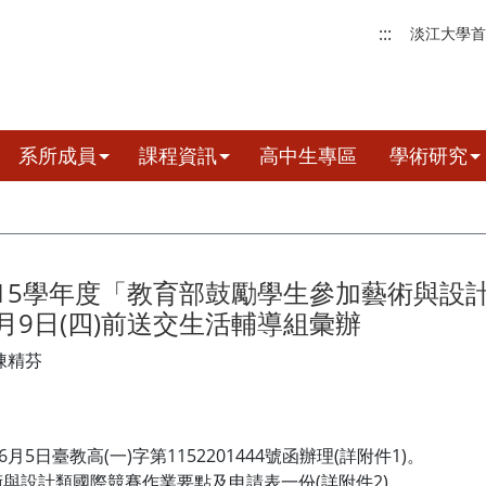
:::
淡江大學首
系所成員
課程資訊
高中生專區
學術研究
15學年度「教育部鼓勵學生參加藝術與設
月9日(四)前送交生活輔導組彙辦
陳精芬
月5日臺教高(一)字第1152201444號函辦理(詳附件1)。
與設計類國際競賽作業要點及申請表一份(詳附件2)。