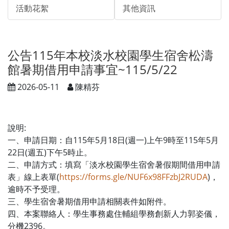
活動花絮
其他資訊
公告115年本校淡水校園學生宿舍松濤
館暑期借用申請事宜~115/5/22
2026-05-11
陳精芬
說明:
一、申請日期：自115年5月18日(週一)上午9時至115年5月
22日(週五)下午5時止。
二、申請方式：填寫「淡水校園學生宿舍暑假期間借用申請
表」線上表單(
https://forms.gle/NUF6x98FFzbJ2RUDA
)，
逾時不予受理。
三、學生宿舍暑期借用申請相關表件如附件。
四、本案聯絡人：學生事務處住輔組學務創新人力郭姿儀，
分機2396。