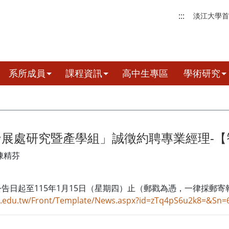
:::
淡江大學首
系所成員
課程資訊
高中生專區
學術研究
展處研究暨產學組」誠徵約聘專業經理-【智慧
陳精芬
告日起至115年1月15日（星期四）止（郵戳為憑，一律採郵
ku.edu.tw/Front/Template/News.aspx?id=zTq4pS6u2k8=&Sn=