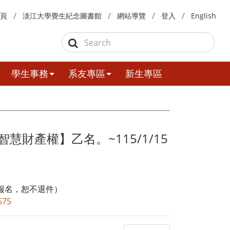
頁
淡江大學覺生紀念圖書館
網站導覽
登入
English
學生事務
系友專區
新生專區
財產權】乙名。~115/1/15
寄報名，恕不退件）
675