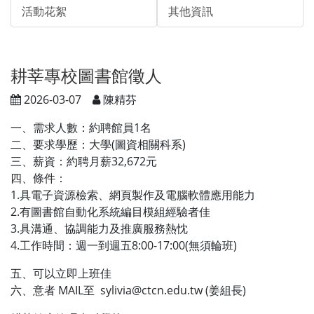
活動花絮
其他資訊
耕莘專校圖書館徵人
2026-03-07
陳精芬
一、需求人數：約聘館員1名
二、要求學歷：大學(圖資相關科系)
三、薪資：約聘月薪32,672元
四、條件：
1.具電子資源檢索、網頁製作及電腦軟體應用能力
2.有圖書館自動化系統編目模組經驗者佳
3.具溝通、協調能力及推廣服務熱忱
4.工作時間：週一到週五8:00-17:00(無須輪班)
五、可以立即上班佳
六、意者 MAIL至 sylivia@ctcn.edu.tw (姜組長)