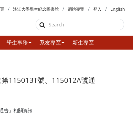
頁
淡江大學覺生紀念圖書館
網站導覽
登入
English
學生事務
系友專區
新生專區
5013T號、115012A號通
號通告」相關資訊