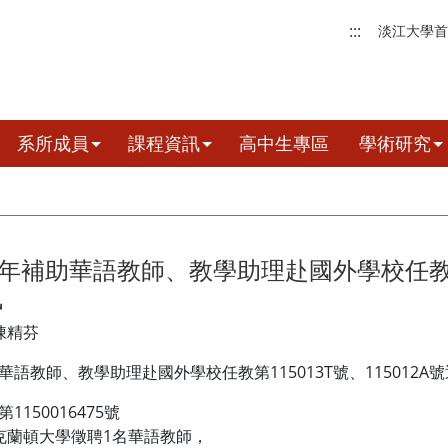
:::
淡江大學首
系所成員
課程資訊
高中生專區
學術研究
5年補助華語教師、教學助理赴國外學校任教第11
訊
陳精芬
華語教師、教學助理赴國外學校任教第115013T號、115012A
第1150016475號
蘭頓大學徵聘1名華語教師，