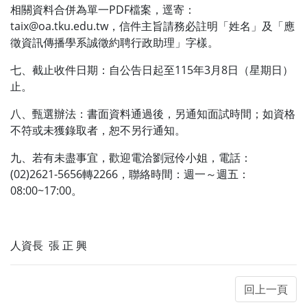
相關資料合併為單一PDF檔案，逕寄：
taix@oa.tku.edu.tw，信件主旨請務必註明「姓名」及「應
徵資訊傳播學系誠徵約聘行政助理」字樣。
七、截止收件日期：自公告日起至115年3月8日（星期日）
止。
八、甄選辦法：書面資料通過後，另通知面試時間；如資格
不符或未獲錄取者，恕不另行通知。
九、若有未盡事宜，歡迎電洽劉冠伶小姐，電話：
(02)2621-5656轉2266，聯絡時間：週一～週五：
08:00~17:00。
人資長 張 正 興