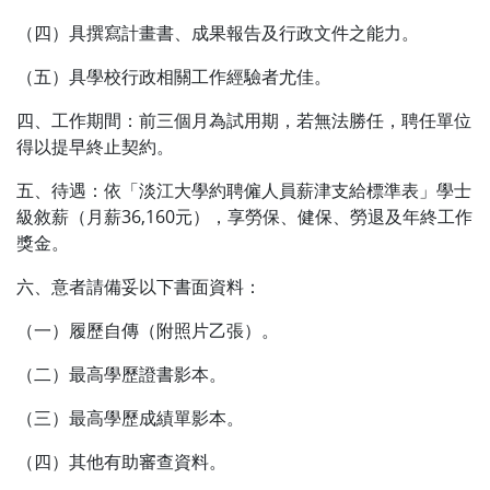
（四）具撰寫計畫書、成果報告及行政文件之能力。
（五）具學校行政相關工作經驗者尤佳。
四、工作期間：前三個月為試用期，若無法勝任，聘任單位
得以提早終止契約。
五、待遇：依「淡江大學約聘僱人員薪津支給標準表」學士
級敘薪（月薪36,160元），享勞保、健保、勞退及年終工作
獎金。
六、意者請備妥以下書面資料：
（一）履歷自傳（附照片乙張）。
（二）最高學歷證書影本。
（三）最高學歷成績單影本。
（四）其他有助審查資料。