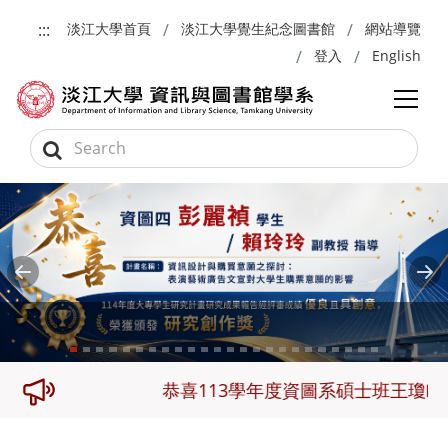
跳到主要內容
:::
淡江大學首頁
淡江大學覺生紀念圖書館
網站導覽
登入
English
Previous
Ne
三名
恭喜113學年度資圖系碩士班王瓊畦及