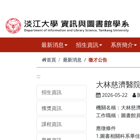
跳到主要內容
最新消息
招生資訊
系所簡介
首頁
最新消息
徵才公告
:::
大林慈濟醫院
招生資訊
2026-05-22
獲獎資訊
機關名稱：大林慈
工作職稱：圖書館
課程資訊
應徵條件
1.
圖書相關科系畢佳