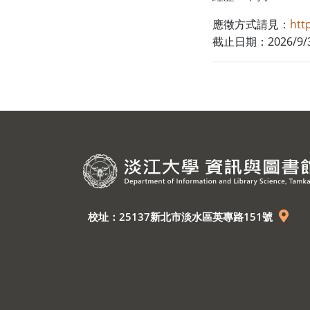
htt
應徵方式請見：
2026/9/
截止日期：
校址：25137新北市淡水區英專路151號