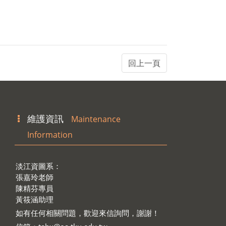
維護資訊
Maintenance
Information
淡江資圖系：
張嘉玲老師
陳精芬專員
黃筱涵助理
如有任何相關問題，歡迎來信詢問，謝謝！