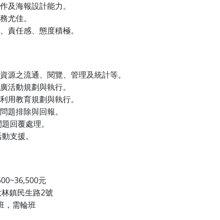
作及海報設計能力。
務尤佳。
、責任感、態度積極。
資源之流通、閱覽、管理及統計等。
廣活動規劃與執行。
利用教育規劃與執行。
問題排除與回報。
問題回覆處理。
活動支援。
500~36,500
元
2
大林鎮民生路
號
班，需輪班