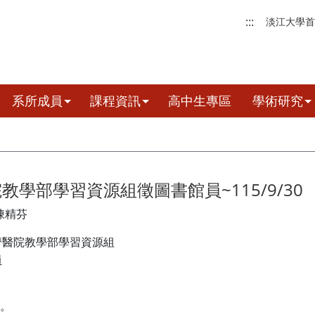
:::
淡江大學首
系所成員
課程資訊
高中生專區
學術研究
教學部學習資源組徵圖書館員~115/9/30
陳精芬
濟醫院教學部學習資源組
員
。