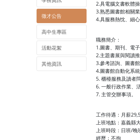
學務資訊
2.
具電腦文書軟體操
3.
熟悉圖書館相關業
徵才公告
4.
具服務熱忱、細心
高中生專區
職務簡介：
1.
活動花絮
圖書、期刊、電子
2.
主題書展與閱讀推
3.
其他資訊
參考諮詢、圖書館
4.
圖書館自動化系統
5.
櫃檯服務及讀者
6.
一般行政作業、
7.
主管交辦事項。
29,
工作待遇：月薪
上班地點：嘉義縣
/
上班時段：日班
晚
經歷：不拘