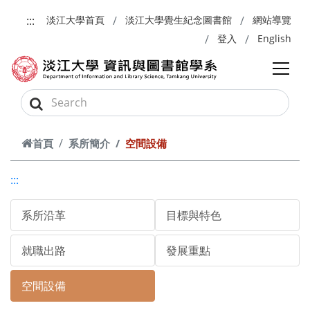
跳到主要內容
:::
淡江大學首頁
淡江大學覺生紀念圖書館
網站導覽
登入
English
首頁
系所簡介
空間設備
:::
系所沿革
目標與特色
就職出路
發展重點
空間設備