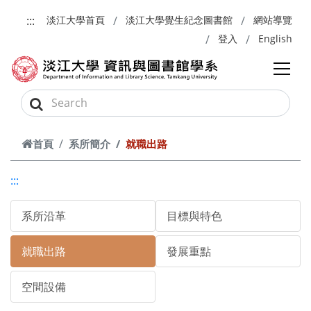
跳到主要內容
:::
淡江大學首頁
淡江大學覺生紀念圖書館
網站導覽
登入
English
首頁
系所簡介
就職出路
:::
系所沿革
目標與特色
就職出路
發展重點
空間設備