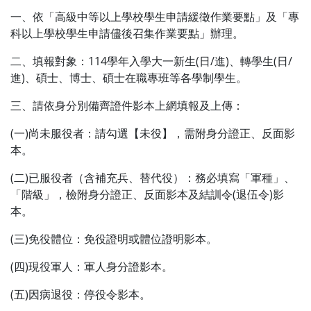
一、依「高級中等以上學校學生申請緩徵作業要點」及「專
科以上學校學生申請儘後召集作業要點」辦理。
二、填報對象：114學年入學大一新生(日/進)、轉學生(日/
進)、碩士、博士、碩士在職專班等各學制學生。
三、請依身分別備齊證件影本上網填報及上傳：
(一)尚未服役者：請勾選【未役】，需附身分證正、反面影
本。
(二)已服役者（含補充兵、替代役）：務必填寫「軍種」、
「階級」，檢附身分證正、反面影本及結訓令(退伍令)影
本。
(三)免役體位：免役證明或體位證明影本。
(四)現役軍人：軍人身分證影本。
(五)因病退役：停役令影本。