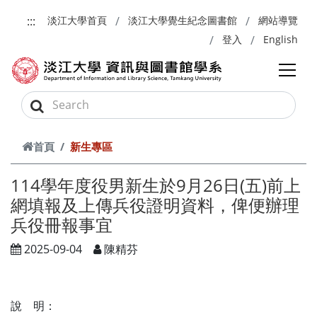
跳到主要內容
:::
淡江大學首頁
淡江大學覺生紀念圖書館
網站導覽
登入
English
首頁
新生專區
114學年度役男新生於9月26日(五)前上
網填報及上傳兵役證明資料，俾便辦理
兵役冊報事宜
2025-09-04
陳精芬
說 明：