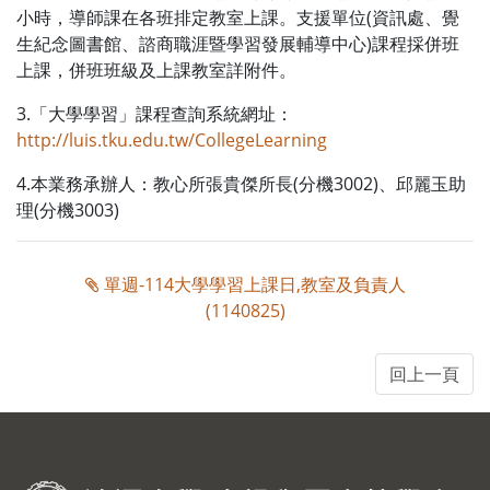
小時，導師課在各班排定教室上課。支援單位(資訊處、覺
生紀念圖書館、諮商職涯暨學習發展輔導中心)課程採併班
上課，併班班級及上課教室詳附件。
3.「大學學習」課程查詢系統網址：
http://luis.tku.edu.tw/CollegeLearning
4.本業務承辦人：教心所張貴傑所長(分機3002)、邱麗玉助
理(分機3003)
單週-114大學學習上課日,教室及負責人
(1140825)