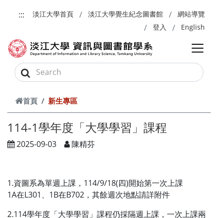
跳到主要內容
:::
淡江大學首頁
淡江大學覺生紀念圖書館
網站導覽
登入
English
首頁
新生專區
114-1學年度「大學學習」課程
2025-09-03
陳精芬
1.資圖系為單週上課，114/9/18(四)開始第一次上課
1A在L301、1B在B702，其餘週次地點請詳附件
2.114學年度「大學學習」課程仍採隔週上課，一次上課兩