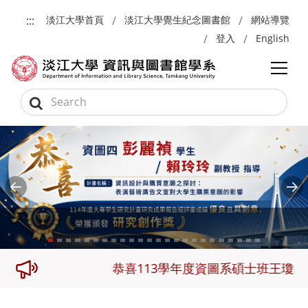
跳到主要內容
:::
淡江大學首頁
淡江大學覺生紀念圖書館
網站導覽
登入
English
Previous
Ne
三名
恭喜113學年度資圖系碩士班王瓊畦及